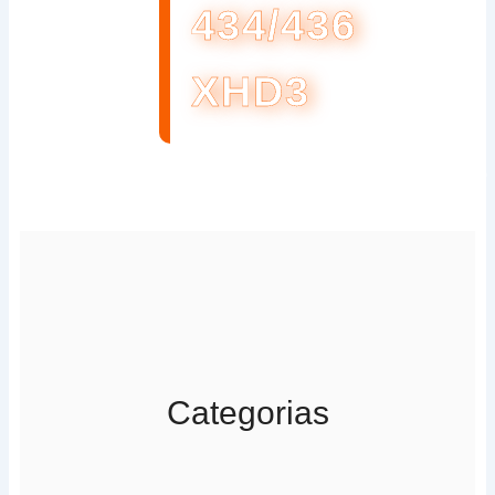
434/436
XHD3
Categorias