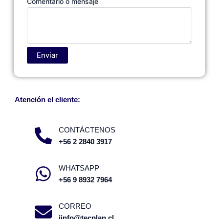
Comentario o mensaje
o
Enviar
Atención el cliente:
CONTÁCTENOS
+56 2 2840 3917
WHATSAPP
+56 9 8932 7964
CORREO
iinfo@tecplan.cl